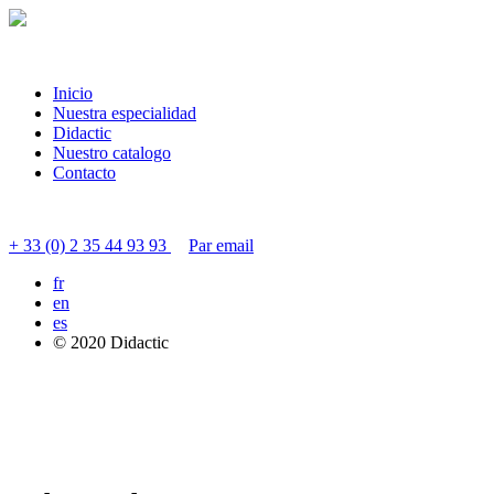
Inicio
Nuestra especialidad
Didactic
Nuestro catalogo
Contacto
Contactar servicio al cliente
+ 33 (0) 2 35 44 93 93
Par email
fr
en
es
© 2020 Didactic