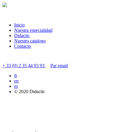
Inicio
Nuestra especialidad
Didactic
Nuestro catalogo
Contacto
Contactar servicio al cliente
+ 33 (0) 2 35 44 93 93
Par email
fr
en
es
© 2020 Didactic