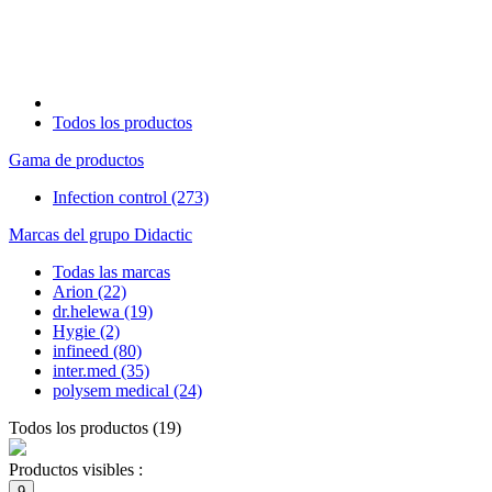
Todos los productos
Gama de productos
Infection control
(273)
Marcas del grupo Didactic
Todas las marcas
Arion
(22)
dr.helewa
(19)
Hygie
(2)
infineed
(80)
inter.med
(35)
polysem medical
(24)
Todos los productos
(
19
)
Productos visibles :
9