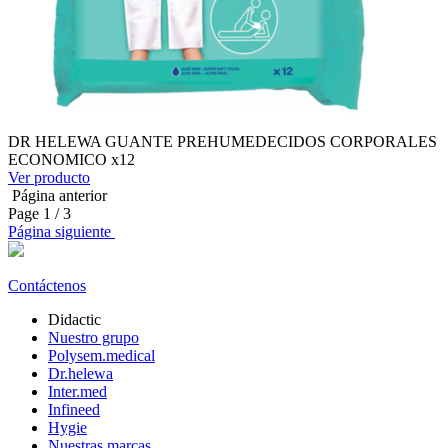
DR HELEWA GUANTE PREHUMEDECIDOS CORPORALES
ECONOMICO x12
Ver producto
Página anterior
Page
1
/ 3
Página siguiente
Contáctenos
Didactic
Nuestro grupo
Polysem.medical
Dr.helewa
Inter.med
Infineed
Hygie
Nuestras marcas