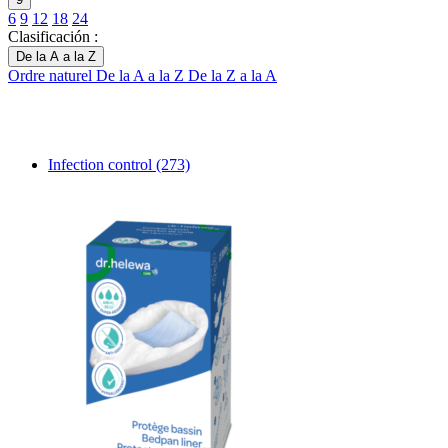
6
9
12
18
24
Clasificación :
De la A a la Z
Ordre naturel
De la A a la Z
De la Z a la A
Infection control
(273)