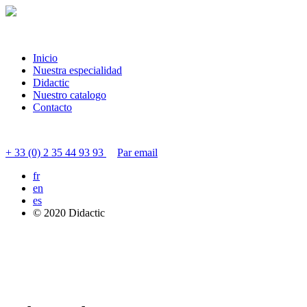
Inicio
Nuestra especialidad
Didactic
Nuestro catalogo
Contacto
Contactar servicio al cliente
+ 33 (0) 2 35 44 93 93
Par email
fr
en
es
© 2020 Didactic