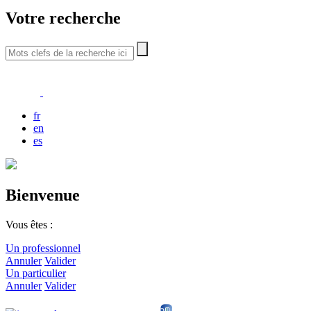
Votre recherche
fr
en
es
Bienvenue
Vous êtes :
Un professionnel
Annuler
Valider
Un particulier
Annuler
Valider