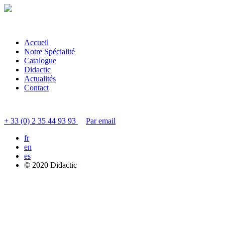
Accueil
Notre Spécialité
Catalogue
Didactic
Actualités
Contact
Contacter le service clients
+ 33 (0) 2 35 44 93 93
Par email
fr
en
es
© 2020 Didactic