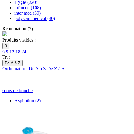
Hygie
(220)
infineed
(168)
inter.med
(39)
polysem medical
(30)
Réanimation
(
7
)
Produits visibles :
9
6
9
12
18
24
Tri :
De A à Z
Ordre naturel
De A à Z
De Z à A
soins de bouche
Aspiration
(2)