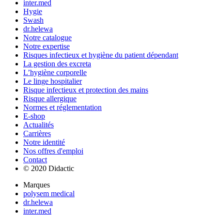
inter.med
Hygie
Swash
dr.helewa
Notre catalogue
Notre expertise
Risques infectieux et hygiène du patient dépendant
La gestion des excreta
L’hygiène corporelle
Le linge hospitalier
Risque infectieux et protection des mains
Risque allergique
Normes et réglementation
E-shop
Actualités
Carrières
Notre identité
Nos offres d'emploi
Contact
© 2020 Didactic
Marques
polysem medical
dr.helewa
inter.med