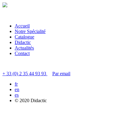
Accueil
Notre Spécialité
Catalogue
Didactic
Actualités
Contact
Contacter le service clients
+ 33 (0) 2 35 44 93 93
Par email
fr
en
es
© 2020 Didactic