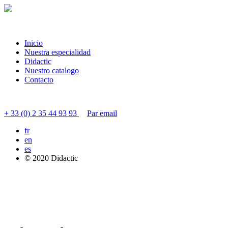
Inicio
Nuestra especialidad
Didactic
Nuestro catalogo
Contacto
Contactar servicio al cliente
+ 33 (0) 2 35 44 93 93
Par email
fr
en
es
© 2020 Didactic