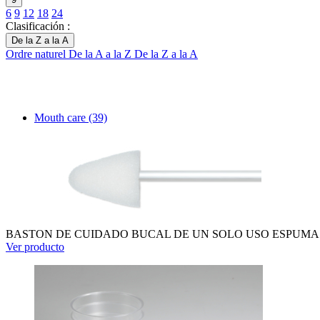
6
9
12
18
24
Clasificación :
De la Z a la A
Ordre naturel
De la A a la Z
De la Z a la A
Mouth care
(39)
BASTON DE CUIDADO BUCAL DE UN SOLO USO ESPUMA BL
Ver producto