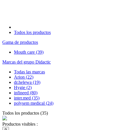
Todos los productos
Gama de productos
Mouth care
(39)
Marcas del grupo Didactic
Todas las marcas
Arion
(22)
dr.helewa
(19)
Hygie
(2)
infineed
(80)
inter.med
(35)
polysem medical
(24)
Todos los productos
(
35
)
Productos visibles :
9