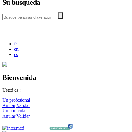
Su busqueda
fr
en
es
Bienvenida
Usted es :
Un profesional
Anular
Validar
Un particular
Anular
Validar