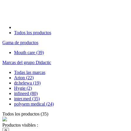
Todos los productos
Gama de productos
Mouth care
(39)
Marcas del grupo Didactic
Todas las marcas
Arion
(22)
dr.helewa
(19)
Hygie
(2)
infineed
(80)
inter.med
(35)
polysem medical
(24)
Todos los productos
(
35
)
Productos visibles :
9