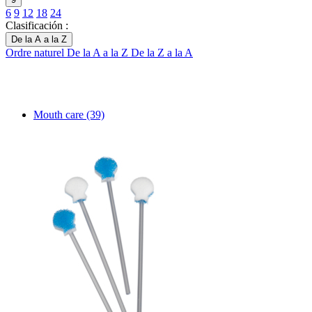
6
9
12
18
24
Clasificación :
De la A a la Z
Ordre naturel
De la A a la Z
De la Z a la A
Mouth care
(39)