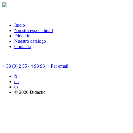
Inicio
Nuestra especialidad
Didactic
Nuestro catalogo
Contacto
Contactar servicio al cliente
+ 33 (0) 2 35 44 93 93
Par email
fr
en
es
© 2020 Didactic